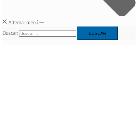
Alternar menú
Buscar:
Repositorio UDPM
Haciendo click sobre la imagen, podés encontrar resoluciones y
otras documentaciones generales.
+ Ir al Repositorio