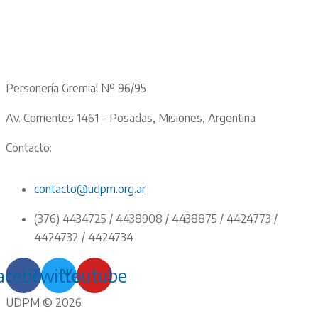
Personería Gremial Nº 96/95
Av. Corrientes 1461 – Posadas, Misiones, Argentina
Contacto:
contacto@udpm.org.ar
(376) 4434725 / 4438908 / 4438875 / 4424773 /
4424732 / 4424734
acebook
Twitter
Youtube
UDPM © 2026