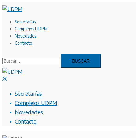
Saltar
al
contenido
Secretarías
Complejos UDPM
Novedades
Contacto
Buscar:
Cerrar
menú
Secretarías
Complejos UDPM
Novedades
Contacto