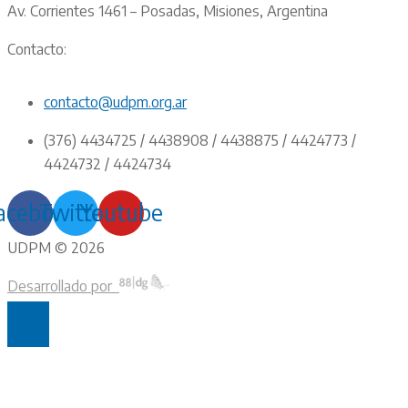
Av. Corrientes 1461 – Posadas, Misiones, Argentina
Contacto:
contacto@udpm.org.ar
(376) 4434725 / 4438908 / 4438875 / 4424773 /
4424732 / 4424734
acebook
Twitter
Youtube
UDPM © 2026
Desarrollado por