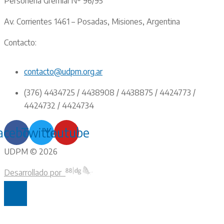
Personería Gremial Nº 96/95
Av. Corrientes 1461 – Posadas, Misiones, Argentina
Contacto:
contacto@udpm.org.ar
(376) 4434725 / 4438908 / 4438875 / 4424773 /
4424732 / 4424734
acebook
Twitter
Youtube
UDPM © 2026
Desarrollado por