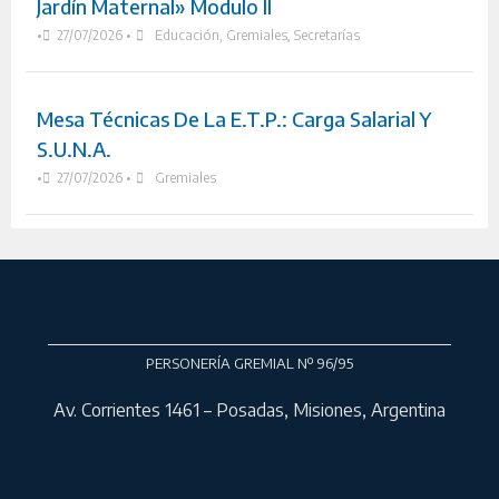
Jardín Maternal» Modulo II
•
27/07/2026
•
Educación
,
Gremiales
,
Secretarías
Mesa Técnicas De La E.T.P.: Carga Salarial Y
S.U.N.A.
•
27/07/2026
•
Gremiales
PERSONERÍA GREMIAL Nº 96/95
Av. Corrientes 1461 – Posadas, Misiones, Argentina