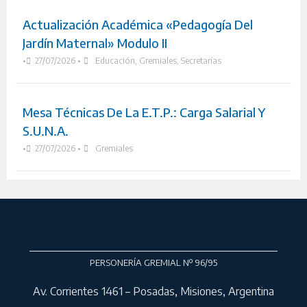
Actualización Académica «Pedagogía Del
Jardín Maternal» Modulo II
•
27/07/2026
•
Educación
,
Gremiales
,
Secretarías
Mesa Técnicas De La E.T.P.: Carga Salarial Y
S.U.N.A.
•
27/07/2026
•
Gremiales
PERSONERÍA GREMIAL Nº 96/95
Av. Corrientes 1461 – Posadas, Misiones, Argentina