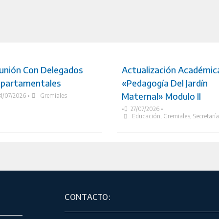
unión Con Delegados
Actualización Académic
partamentales
«Pedagogía Del Jardín
Maternal» Modulo II
31/07/2026
•
Gremiales
•
27/07/2026
•
Educación
,
Gremiales
,
Secretarí
CONTACTO: