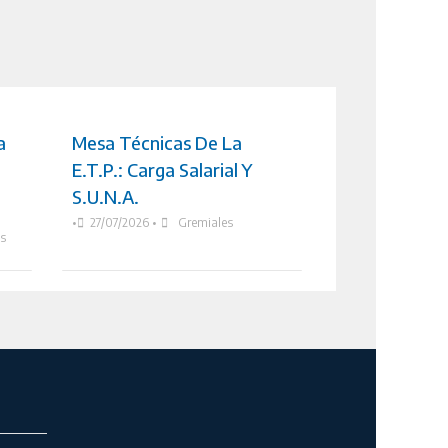
a
Mesa Técnicas De La
E.T.P.: Carga Salarial Y
S.U.N.A.
•
27/07/2026
•
Gremiales
as