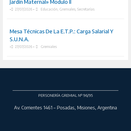
Jardín Maternal» Modulo II
•
27/07/2026
•
Educación
,
Gremiales
,
Secretarías
Mesa Técnicas De La E.T.P.: Carga Salarial Y
S.U.N.A.
•
27/07/2026
•
Gremiales
PERSONERÍA GREMIAL Nº 96/95
Av. Corrientes 1461 – Posadas, Misiones, Argentina