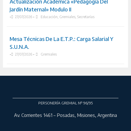
Actualización Académica «Pedagogía Del
Jardín Maternal» Modulo II
•
27/07/2026
•
Educación
,
Gremiales
,
Secretarías
Mesa Técnicas De La E.T.P.: Carga Salarial Y
S.U.N.A.
•
27/07/2026
•
Gremiales
PERSONERÍA GREMIAL Nº 96/95
Av. Corrientes 1461 – Posadas, Misiones, Argentina