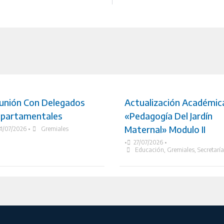
unión Con Delegados
Actualización Académic
partamentales
«Pedagogía Del Jardín
Maternal» Modulo II
31/07/2026
•
Gremiales
•
27/07/2026
•
Educación
,
Gremiales
,
Secretarí