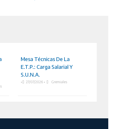
a
Mesa Técnicas De La
E.T.P.: Carga Salarial Y
S.U.N.A.
•
27/07/2026
•
Gremiales
as