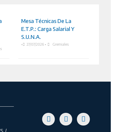
a
Mesa Técnicas De La
E.T.P.: Carga Salarial Y
S.U.N.A.
•
27/07/2026
•
Gremiales
as
5 /