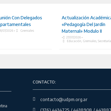
unión Con Delegados
Actualización Académic
partamentales
«Pedagogía Del Jardín
Maternal» Modulo II
31/07/2026
•
Gremiales
•
27/07/2026
•
Educación
,
Gremiales
,
Secretarí
CONTACTO:
contacto@udpm.org.ar
ntina
(376) 4434725 / 4438908 / 443887