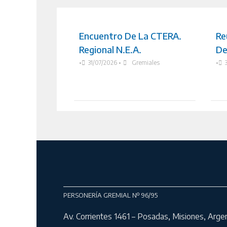
Encuentro De La CTERA.
Re
Regional N.E.A.
De
•
31/07/2026
•
Gremiales
•
PERSONERÍA GREMIAL Nº 96/95
Av. Corrientes 1461 – Posadas, Misiones, Arge