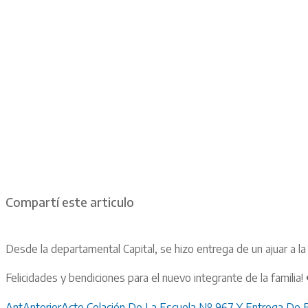
Compartí este articulo
Desde la departamental Capital, se hizo entrega de un ajuar a la 
Felicidades y bendiciones para el nuevo integrante de la familia! 
Ant
Anterior
Acto Colación De La Escuela Nº 967 Y Entrega De 