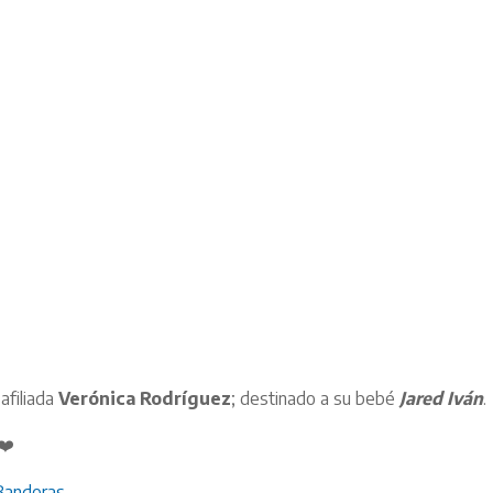
afiliada
Verónica Rodríguez
; destinado a su bebé
Jared Iván
.
❤️
Banderas