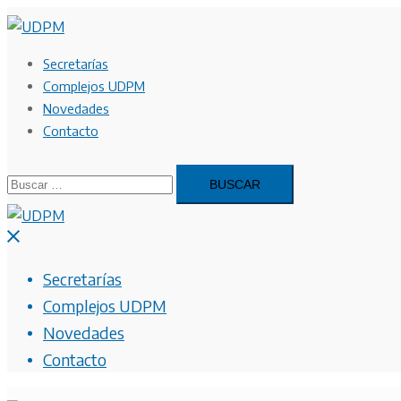
Saltar
al
contenido
Secretarías
Complejos UDPM
Novedades
Contacto
Buscar:
Cerrar
menú
Secretarías
Complejos UDPM
Novedades
Contacto