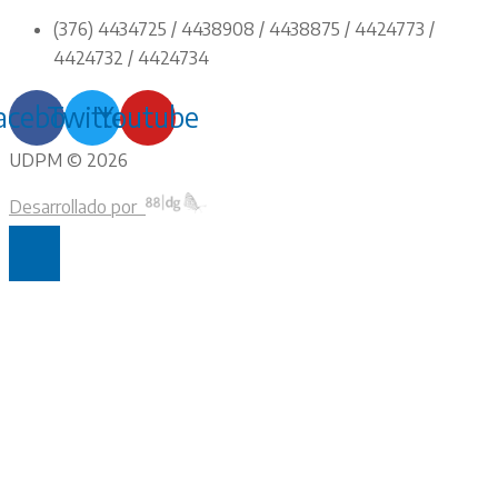
(376) 4434725 / 4438908 / 4438875 / 4424773 /
4424732 / 4424734
acebook
Twitter
Youtube
UDPM © 2026
Desarrollado por