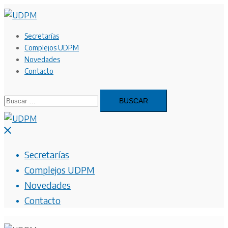
Saltar
al
contenido
Secretarías
Complejos UDPM
Novedades
Contacto
Buscar:
Cerrar
menú
Secretarías
Complejos UDPM
Novedades
Contacto