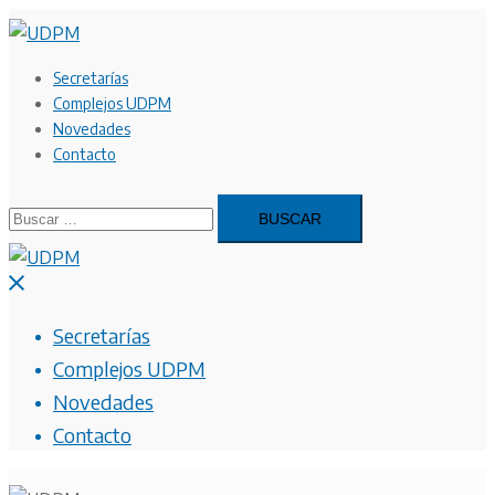
Saltar
al
contenido
Secretarías
Complejos UDPM
Novedades
Contacto
Buscar:
Cerrar
menú
Secretarías
Complejos UDPM
Novedades
Contacto