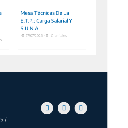
a
Mesa Técnicas De La
E.T.P.: Carga Salarial Y
S.U.N.A.
•
27/07/2026
•
Gremiales
as
5 /