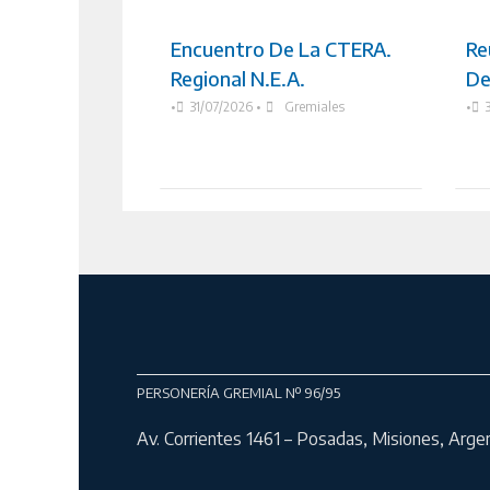
Encuentro De La CTERA.
Re
Regional N.E.A.
De
•
31/07/2026
•
Gremiales
•
PERSONERÍA GREMIAL Nº 96/95
Av. Corrientes 1461 – Posadas, Misiones, Arge