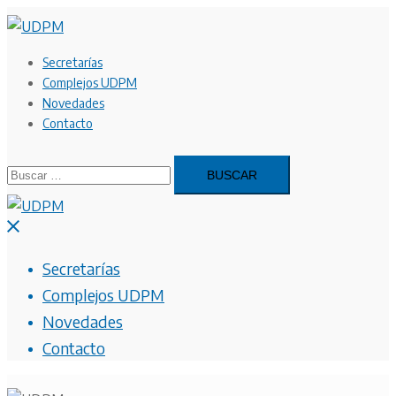
Saltar
al
contenido
Secretarías
Complejos UDPM
Novedades
Contacto
Buscar:
Cerrar
menú
Secretarías
Complejos UDPM
Novedades
Contacto