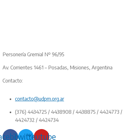
Personería Gremial Nº 96/95
Av. Corrientes 1461 – Posadas, Misiones, Argentina
Contacto:
contacto@udpm.org.ar
(376) 4434725 / 4438908 / 4438875 / 4424773 /
4424732 / 4424734
acebook
Twitter
Youtube