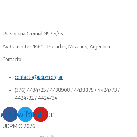
Personería Gremial Nº 96/95
Av. Corrientes 1461 – Posadas, Misiones, Argentina
Contacto:
contacto@udpm.org.ar
(376) 4434725 / 4438908 / 4438875 / 4424773 /
4424732 / 4424734
acebook
Twitter
Youtube
UDPM © 2026