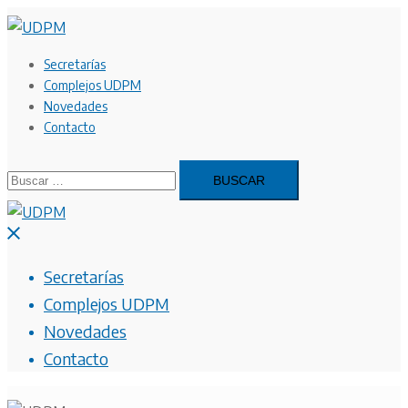
Saltar
al
contenido
Secretarías
Complejos UDPM
Novedades
Contacto
Buscar:
Cerrar
menú
Secretarías
Complejos UDPM
Novedades
Contacto