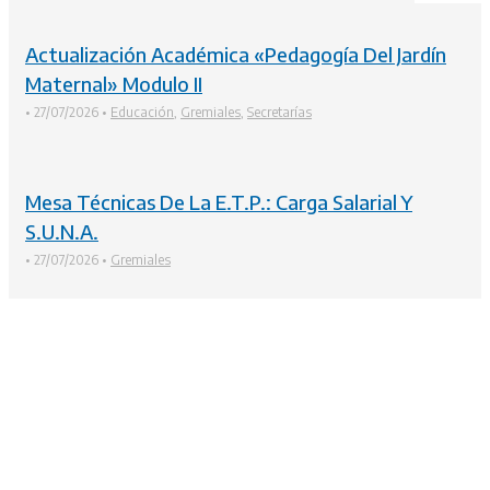
Actualización Académica «Pedagogía Del Jardín
Maternal» Modulo II
•
27/07/2026
•
Educación
,
Gremiales
,
Secretarías
Mesa Técnicas De La E.T.P.: Carga Salarial Y
S.U.N.A.
•
27/07/2026
•
Gremiales