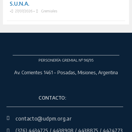
S.U.N.A.
•
27/07/2026
•
Gremiales
PERSONERÍA GREMIAL Nº 96/95
Av. Corrientes 1461 – Posadas, Misiones, Argentina
CONTACTO:
contacto@udpm.org.ar
(376) 4434725 / 4438908 / 4438875 / 4424773