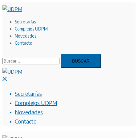
Saltar
al
contenido
Secretarías
Complejos UDPM
Novedades
Contacto
Buscar:
Cerrar
menú
Secretarías
Complejos UDPM
Novedades
Contacto