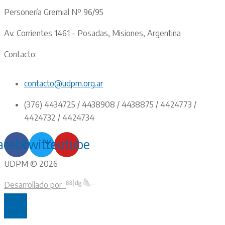
Personería Gremial Nº 96/95
Av. Corrientes 1461 – Posadas, Misiones, Argentina
Contacto:
contacto@udpm.org.ar
(376) 4434725 / 4438908 / 4438875 / 4424773 /
4424732 / 4424734
acebook
Twitter
Youtube
UDPM © 2026
Desarrollado por