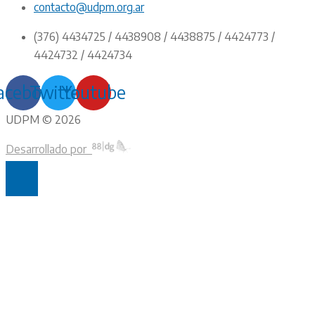
contacto@udpm.org.ar
(376) 4434725 / 4438908 / 4438875 / 4424773 /
4424732 / 4424734
acebook
Twitter
Youtube
UDPM © 2026
Desarrollado por