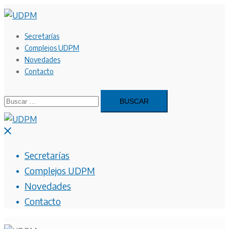
Saltar
al
contenido
Secretarías
Complejos UDPM
Novedades
Contacto
Buscar:
Cerrar
menú
Secretarías
Complejos UDPM
Novedades
Contacto