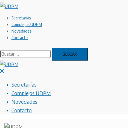
Saltar
al
contenido
Secretarías
Complejos UDPM
Novedades
Contacto
Buscar:
Cerrar
menú
Secretarías
Complejos UDPM
Novedades
Contacto