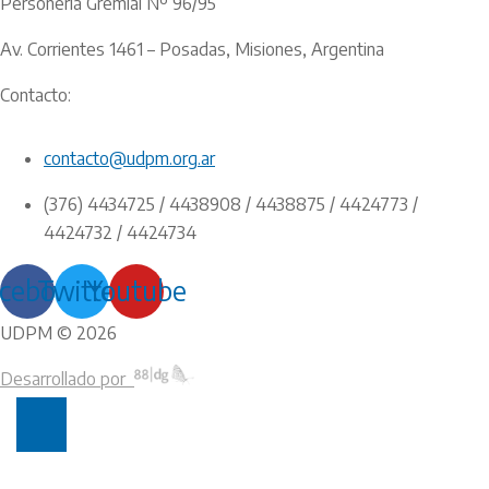
Personería Gremial Nº 96/95
Av. Corrientes 1461 – Posadas, Misiones, Argentina
Contacto:
contacto@udpm.org.ar
(376) 4434725 / 4438908 / 4438875 / 4424773 /
4424732 / 4424734
cebook
Twitter
Youtube
UDPM © 2026
Desarrollado por