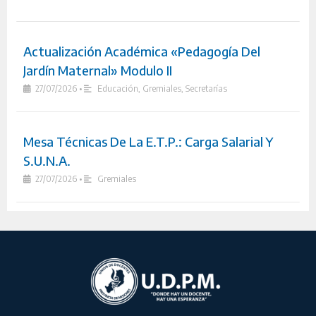
Actualización Académica «Pedagogía Del
Jardín Maternal» Modulo II
27/07/2026
•
Educación
,
Gremiales
,
Secretarías
Mesa Técnicas De La E.T.P.: Carga Salarial Y
S.U.N.A.
27/07/2026
•
Gremiales