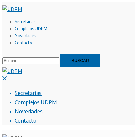
Saltar
al
contenido
Secretarías
Complejos UDPM
Novedades
Contacto
Buscar:
Cerrar
menú
Secretarías
Complejos UDPM
Novedades
Contacto