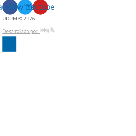
acebook
Twitter
Youtube
UDPM © 2026
Desarrollado por