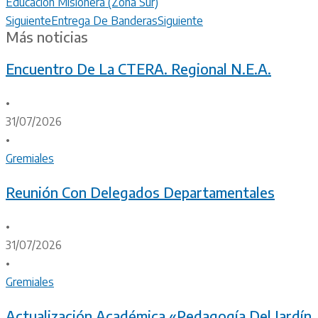
Educación Misionera (Zona Sur)
Siguiente
Entrega De Banderas
Siguiente
Más noticias
Encuentro De La CTERA. Regional N.E.A.
•
31/07/2026
•
Gremiales
Reunión Con Delegados Departamentales
•
31/07/2026
•
Gremiales
Actualización Académica «Pedagogía Del Jardín