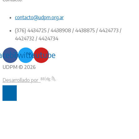
contacto@udpm.org.ar
(376) 4434725 / 4438908 / 4438875 / 4424773 /
4424732 / 4424734
acebook
Twitter
Youtube
UDPM © 2026
Desarrollado por