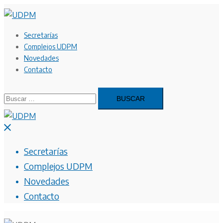
Saltar
al
contenido
Secretarías
Complejos UDPM
Novedades
Contacto
Buscar:
Cerrar
menú
Secretarías
Complejos UDPM
Novedades
Contacto