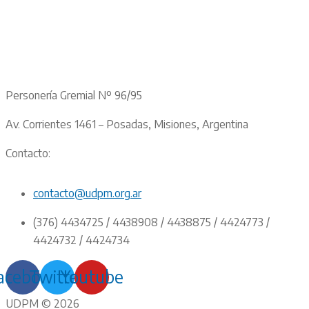
Personería Gremial Nº 96/95
Av. Corrientes 1461 – Posadas, Misiones, Argentina
Contacto:
contacto@udpm.org.ar
(376) 4434725 / 4438908 / 4438875 / 4424773 /
4424732 / 4424734
acebook
Twitter
Youtube
UDPM © 2026