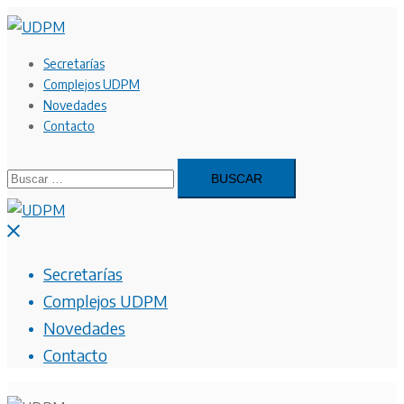
Saltar
al
contenido
Secretarías
Complejos UDPM
Novedades
Contacto
Buscar:
Cerrar
menú
Secretarías
Complejos UDPM
Novedades
Contacto