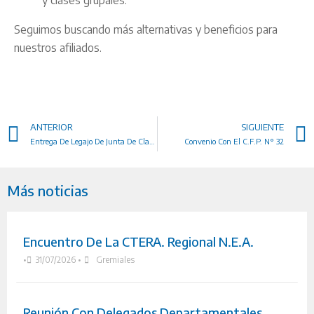
y clases grupales.
Seguimos buscando más alternativas y beneficios para
nuestros afiliados.
ANTERIOR
SIGUIENTE
Entrega De Legajo De Junta De Clasificación Y Disciplina A Flamante Jubilada
Convenio Con El C.F.P. N° 32
Más noticias
Encuentro De La CTERA. Regional N.E.A.
•
31/07/2026
•
Gremiales
Reunión Con Delegados Departamentales