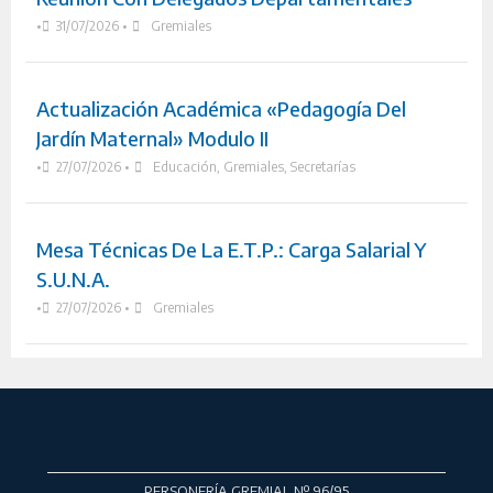
•
31/07/2026
•
Gremiales
Actualización Académica «Pedagogía Del
Jardín Maternal» Modulo II
•
27/07/2026
•
Educación
,
Gremiales
,
Secretarías
Mesa Técnicas De La E.T.P.: Carga Salarial Y
S.U.N.A.
•
27/07/2026
•
Gremiales
PERSONERÍA GREMIAL Nº 96/95