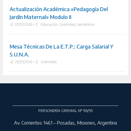
Actualización Académica «Pedagogía Del
Jardín Maternal» Modulo II
•
27/07/2026
•
Educación
,
Gremiales
,
Secretarías
Mesa Técnicas De La E.T.P.: Carga Salarial Y
S.U.N.A.
•
27/07/2026
•
Gremiales
PERSONERÍA GREMIAL Nº 96/95
Av. Corrientes 1461 – Posadas, Misiones, Argentina