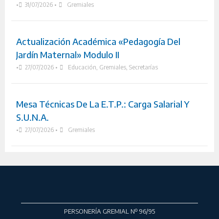
•
31/07/2026
•
Gremiales
Actualización Académica «Pedagogía Del
Jardín Maternal» Modulo II
•
27/07/2026
•
Educación
,
Gremiales
,
Secretarías
Mesa Técnicas De La E.T.P.: Carga Salarial Y
S.U.N.A.
•
27/07/2026
•
Gremiales
PERSONERÍA GREMIAL Nº 96/95