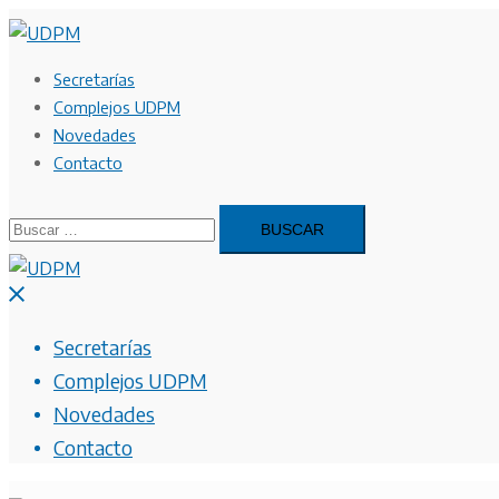
Saltar
al
contenido
Secretarías
Complejos UDPM
Novedades
Contacto
Buscar:
Cerrar
menú
Secretarías
Complejos UDPM
Novedades
Contacto