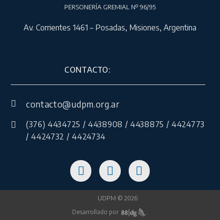
PERSONERÍA GREMIAL Nº 96/95
Av. Corrientes 1461 – Posadas, Misiones, Argentina
CONTACTO:
contacto@udpm.org.ar
(376) 4434725 / 4438908 / 4438875 / 4424773
/ 4424732 / 4424734
UDPM © 2026
Desarrollado por