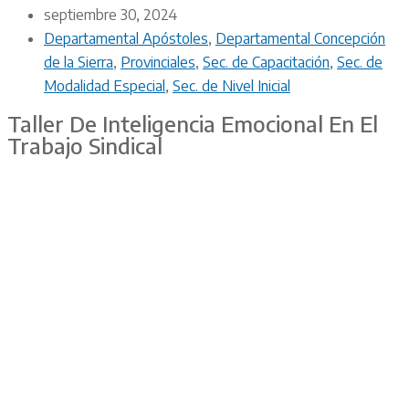
septiembre 30, 2024
Departamental Apóstoles
,
Departamental Concepción
de la Sierra
,
Provinciales
,
Sec. de Capacitación
,
Sec. de
Modalidad Especial
,
Sec. de Nivel Inicial
Taller De Inteligencia Emocional En El
Trabajo Sindical