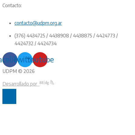
Contacto:
contacto@udpm.org.ar
(376) 4434725 / 4438908 / 4438875 / 4424773 /
4424732 / 4424734
acebook
Twitter
Youtube
UDPM © 2026
Desarrollado por