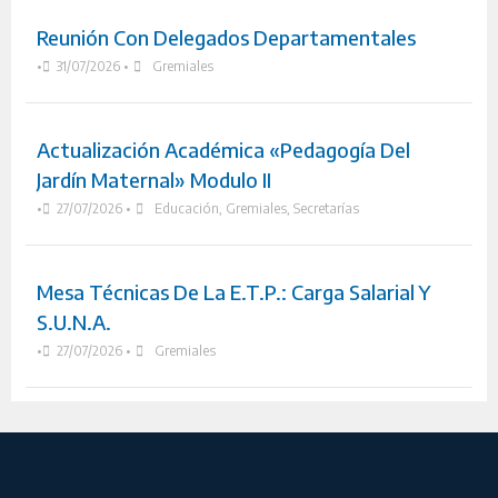
Reunión Con Delegados Departamentales
•
31/07/2026
•
Gremiales
Actualización Académica «Pedagogía Del
Jardín Maternal» Modulo II
•
27/07/2026
•
Educación
,
Gremiales
,
Secretarías
Mesa Técnicas De La E.T.P.: Carga Salarial Y
S.U.N.A.
•
27/07/2026
•
Gremiales