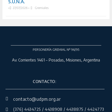
S.U.N.A.
•
27/07/2026
•
Gremiales
PERSONERÍA GREMIAL Nº 96/95
Av. Corrientes 1461 – Posadas, Misiones, Argentina
CONTACTO:
contacto@udpm.org.ar
(376) 4434725 / 4438908 / 4438875 / 4424773