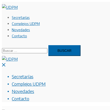
Saltar
al
contenido
Secretarías
Complejos UDPM
Novedades
Contacto
Buscar:
Cerrar
menú
Secretarías
Complejos UDPM
Novedades
Contacto