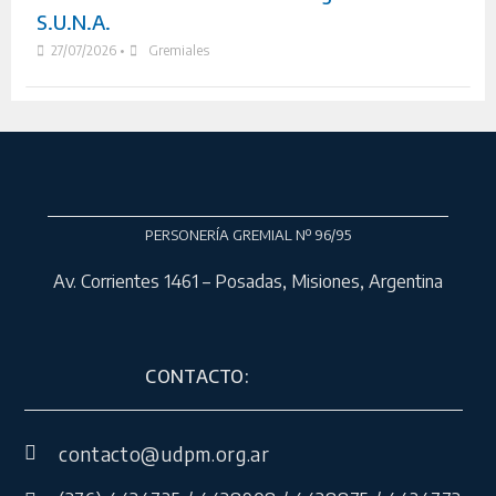
S.U.N.A.
27/07/2026
•
Gremiales
PERSONERÍA GREMIAL Nº 96/95
Av. Corrientes 1461 – Posadas, Misiones, Argentina
CONTACTO:
contacto@udpm.org.ar