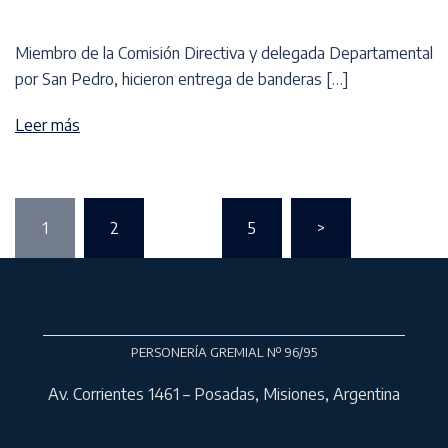
Miembro de la Comisión Directiva y delegada Departamental
por San Pedro, hicieron entrega de banderas […]
Leer más
1
2
…
5
>
PERSONERÍA GREMIAL Nº 96/95
Av. Corrientes 1461 – Posadas, Misiones, Argentina