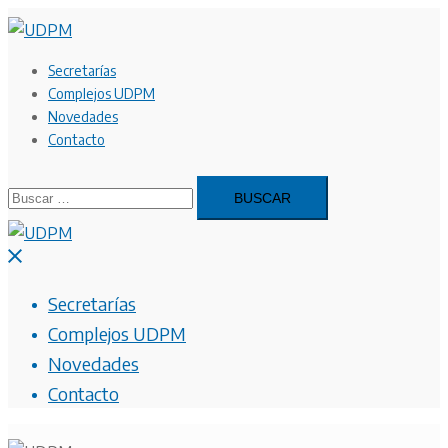
Saltar
al
contenido
Secretarías
Complejos UDPM
Novedades
Contacto
Buscar:
Cerrar
menú
Secretarías
Complejos UDPM
Novedades
Contacto