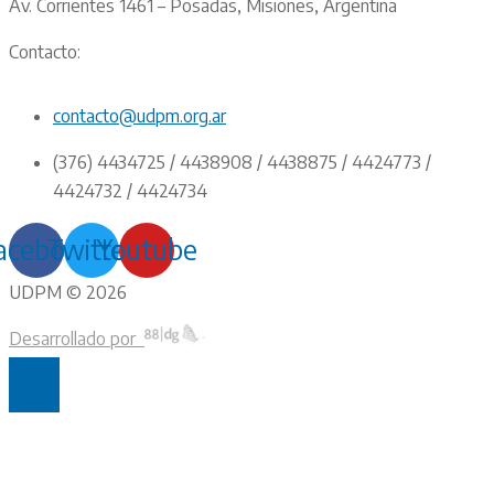
Av. Corrientes 1461 – Posadas, Misiones, Argentina
Contacto:
contacto@udpm.org.ar
(376) 4434725 / 4438908 / 4438875 / 4424773 /
4424732 / 4424734
acebook
Twitter
Youtube
UDPM © 2026
Desarrollado por