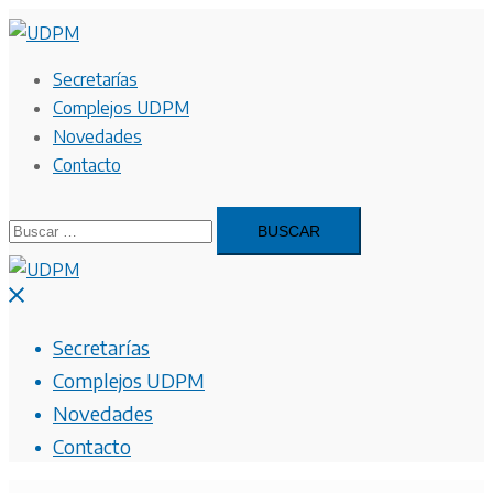
Saltar
al
contenido
Secretarías
Complejos UDPM
Novedades
Contacto
Buscar:
Cerrar
menú
Secretarías
Complejos UDPM
Novedades
Contacto