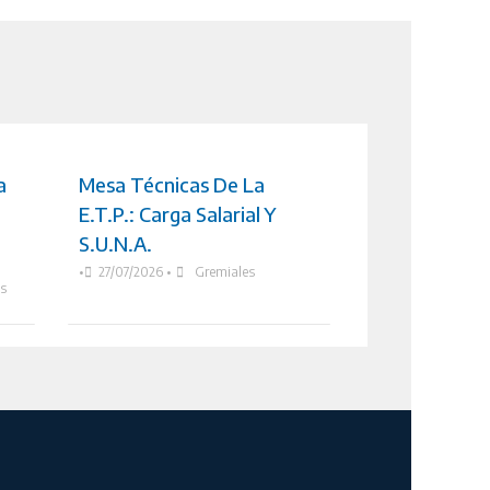
a
Mesa Técnicas De La
E.T.P.: Carga Salarial Y
S.U.N.A.
•
27/07/2026
•
Gremiales
as