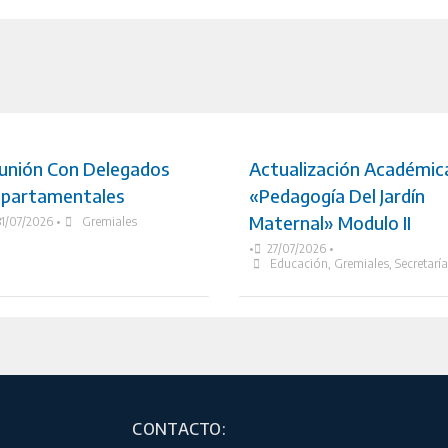
unión Con Delegados
Actualización Académic
partamentales
«Pedagogía Del Jardín
Maternal» Modulo II
31/07/2026
•
Gremiales
•
27/07/2026
•
Educación
,
Gremiales
,
Secretarí
CONTACTO: