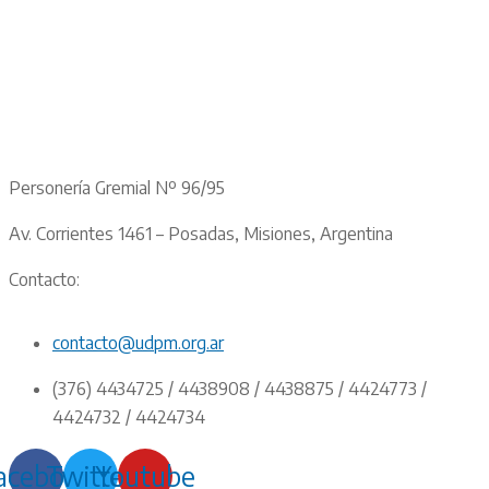
Personería Gremial Nº 96/95
Av. Corrientes 1461 – Posadas, Misiones, Argentina
Contacto:
contacto@udpm.org.ar
(376) 4434725 / 4438908 / 4438875 / 4424773 /
4424732 / 4424734
acebook
Twitter
Youtube