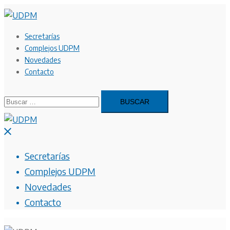
Saltar
al
contenido
Secretarías
Complejos UDPM
Novedades
Contacto
Buscar:
Cerrar
menú
Secretarías
Complejos UDPM
Novedades
Contacto