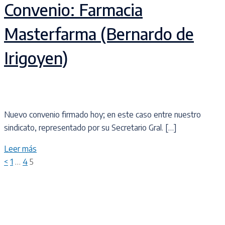
Convenio: Farmacia
Masterfarma (Bernardo de
Irigoyen)
Nuevo convenio firmado hoy; en este caso entre nuestro
sindicato, representado por su Secretario Gral. […]
Leer más
Paginación
<
1
…
4
5
de
entradas